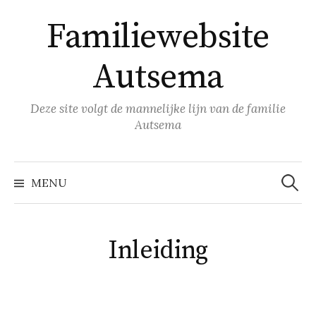
Naar
Familiewebsite
inhoud
springen
Autsema
Deze site volgt de mannelijke lijn van de familie
Autsema
Zoeke
naar:
MENU
Inleiding